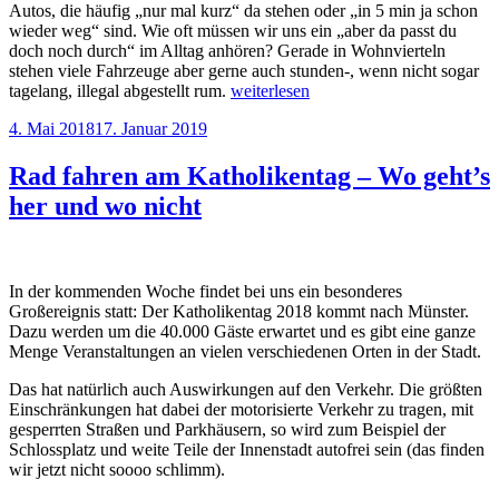
Autos, die häufig „nur mal kurz“ da stehen oder „in 5 min ja schon
wieder weg“ sind. Wie oft müssen wir uns ein „aber da passt du
doch noch durch“ im Alltag anhören? Gerade in Wohnvierteln
stehen viele Fahrzeuge aber gerne auch stunden-, wenn nicht sogar
„Falschparker
tagelang, illegal abgestellt rum.
weiterlesen
Aktionswoche
Veröffentlicht
4. Mai 2018
17. Januar 2019
mit
am
Wegeheld“
Rad fahren am Katholikentag – Wo geht’s
her und wo nicht
In der kommenden Woche findet bei uns ein besonderes
Großereignis statt: Der Katholikentag 2018 kommt nach Münster.
Dazu werden um die 40.000 Gäste erwartet und es gibt eine ganze
Menge Veranstaltungen an vielen verschiedenen Orten in der Stadt.
Das hat natürlich auch Auswirkungen auf den Verkehr. Die größten
Einschränkungen hat dabei der motorisierte Verkehr zu tragen, mit
gesperrten Straßen und Parkhäusern, so wird zum Beispiel der
Schlossplatz und weite Teile der Innenstadt autofrei sein (das finden
wir jetzt nicht soooo schlimm).