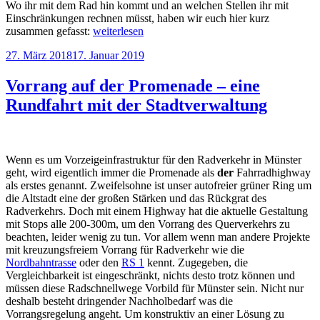
Wo ihr mit dem Rad hin kommt und an welchen Stellen ihr mit
Einschränkungen rechnen müsst, haben wir euch hier kurz
„Rad
zusammen gefasst:
weiterlesen
fahren
Veröffentlicht
27. März 2018
17. Januar 2019
am
am
Katholikentag
–
Vorrang auf der Promenade – eine
Wo
Rundfahrt mit der Stadtverwaltung
geht’s
her
und
wo
nicht“
Wenn es um Vorzeigeinfrastruktur für den Radverkehr in Münster
geht, wird eigentlich immer die Promenade als
der
Fahrradhighway
als erstes genannt. Zweifelsohne ist unser autofreier grüner Ring um
die Altstadt eine der großen Stärken und das Rückgrat des
Radverkehrs. Doch mit einem Highway hat die aktuelle Gestaltung
mit Stops alle 200-300m, um den Vorrang des Querverkehrs zu
beachten, leider wenig zu tun. Vor allem wenn man andere Projekte
mit kreuzungsfreiem Vorrang für Radverkehr wie die
Nordbahntrasse
oder den
RS 1
kennt. Zugegeben, die
Vergleichbarkeit ist eingeschränkt, nichts desto trotz können und
müssen diese Radschnellwege Vorbild für Münster sein. Nicht nur
deshalb besteht dringender Nachholbedarf was die
Vorrangsregelung angeht. Um konstruktiv an einer Lösung zu