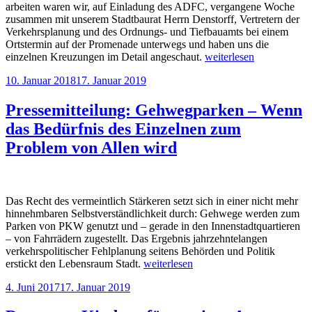
arbeiten waren wir, auf Einladung des ADFC, vergangene Woche
zusammen mit unserem Stadtbaurat Herrn Denstorff, Vertretern der
Verkehrsplanung und des Ordnungs- und Tiefbauamts bei einem
Ortstermin auf der Promenade unterwegs und haben uns die
„Vorrang
einzelnen Kreuzungen im Detail angeschaut.
weiterlesen
auf
Veröffentlicht
10. Januar 2018
17. Januar 2019
der
am
Promenade
–
Pressemitteilung: Gehwegparken – Wenn
eine
das Bedürfnis des Einzelnen zum
Rundfahrt
mit
Problem von Allen wird
der
Stadtverwaltung“
Das Recht des vermeintlich Stärkeren setzt sich in einer nicht mehr
hinnehmbaren Selbstverständlichkeit durch: Gehwege werden zum
Parken von PKW genutzt und – gerade in den Innenstadtquartieren
– von Fahrrädern zugestellt. Das Ergebnis jahrzehntelangen
verkehrspolitischer Fehlplanung seitens Behörden und Politik
„Pressemitteilung:
erstickt den Lebensraum Stadt.
weiterlesen
Gehwegparken
Veröffentlicht
4. Juni 2017
17. Januar 2019
–
am
Wenn