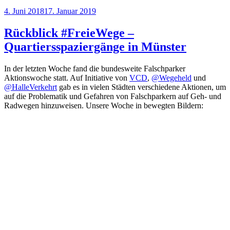
Day
Veröffentlicht
4. Juni 2018
17. Januar 2019
Münster
am
2018“
Rückblick #FreieWege –
Quartiersspaziergänge in Münster
In der letzten Woche fand die bundesweite Falschparker
Aktionswoche statt. Auf Initiative von
VCD
,
@Wegeheld
und
@HalleVerkehrt
gab es in vielen Städten verschiedene Aktionen, um
auf die Problematik und Gefahren von Falschparkern auf Geh- und
Radwegen hinzuweisen. Unsere Woche in bewegten Bildern: