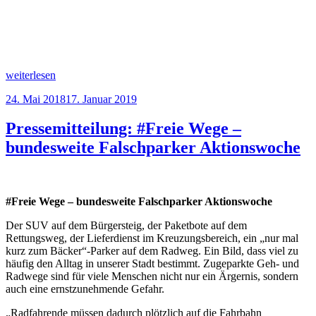
„Rückblick
weiterlesen
#FreieWege
Veröffentlicht
24. Mai 2018
17. Januar 2019
–
am
Quartiersspaziergänge
in
Pressemitteilung: #Freie Wege –
Münster“
bundesweite Falschparker Aktionswoche
#Freie Wege – bundesweite Falschparker Aktionswoche
Der SUV auf dem Bürgersteig, der Paketbote auf dem
Rettungsweg, der Lieferdienst im Kreuzungsbe­reich, ein „nur mal
kurz zum Bäcker“-Parker auf dem Radweg. Ein Bild, dass viel zu
häufig den Alltag in unserer Stadt bestimmt. Zugeparkte Geh- und
Radwege sind für viele Menschen nicht nur ein Ärgernis, sondern
auch eine ernstzunehmende Gefahr.
„Radfahrende müssen dadurch plötzlich auf die Fahrbahn