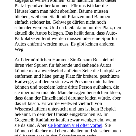
zugeparkt werden können. Und natürlich muss dieser
Platz irgendwo her kommen. Für uns ist klar: die
Häuser kann man nicht abreißen. Bäume müssen
blieben, weil eine Stadt mit Pflanzen und Bäumen
einfach schöner ist. Gehwege dürfen nicht noch
schmaler werden. Und da bleibt dann nur der Platz, den
aktuell die Autos belegen. Das heißt dann, dass Auto-
Parkplätze entfernt werden müssen oder eine Spur für
Autos entfernt werden muss. Es gibt keinen anderen
Weg.
Auf der nördlichen Hammer Straße zum Beispiel mit
ihren vier Spuren für fahrende und stehende Autos
könnte man abwechselnd auf einer Seite die Parkplätze
entfernen und hätte genug Platz für breitere, geschützte
Radwege, auf denen sich zwei Personen unterhalten
können und trotzdem keine dritte Person aufhalten, die
sie überholen möchte. Manche sagen bei solchen Ideen,
dass dann der Einzelhandel darunter leiden würde, aber
das ist falsch. Es wurde weltweit vielfach von
Wissenschaftlern untersucht und uns ist kein Beispiel
bekannt, in dem der Umsatz eingebrochen ist. Im
Gegenteil: Radfahrer kaufen zwar weniger ein, wenn
sie da sind. Aber
sie kommen viel öfter vorbei
. Sie
können einfacher mal eben abhalten und sie sehen auch