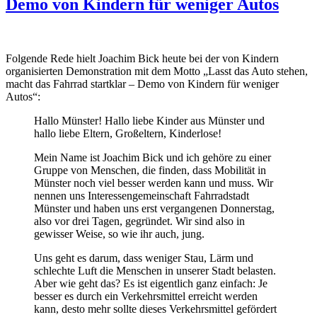
das
Demo von Kindern für weniger Autos
Bedürfnis
des
Einzelnen
zum
Folgende Rede hielt Joachim Bick heute bei der von Kindern
Problem
organisierten Demonstration mit dem Motto „Lasst das Auto stehen,
von
macht das Fahrrad startklar – Demo von Kindern für weniger
Allen
Autos“:
wird“
Hallo Münster! Hallo liebe Kinder aus Münster und
hallo liebe Eltern, Großeltern, Kinderlose!
Mein Name ist Joachim Bick und ich gehöre zu einer
Gruppe von Menschen, die finden, dass Mobilität in
Münster noch viel besser werden kann und muss. Wir
nennen uns Interessengemeinschaft Fahrradstadt
Münster und haben uns erst vergangenen Donnerstag,
also vor drei Tagen, gegründet. Wir sind also in
gewisser Weise, so wie ihr auch, jung.
Uns geht es darum, dass weniger Stau, Lärm und
schlechte Luft die Menschen in unserer Stadt belasten.
Aber wie geht das? Es ist eigentlich ganz einfach: Je
besser es durch ein Verkehrsmittel erreicht werden
kann, desto mehr sollte dieses Verkehrsmittel gefördert