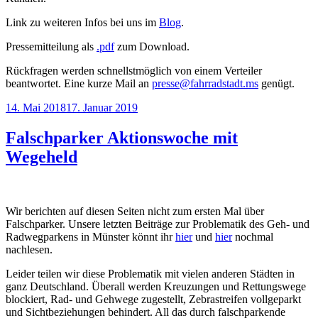
Link zu weiteren Infos bei uns im
Blog
.
Pressemitteilung als
.pdf
zum Download.
Rückfragen werden schnellstmöglich von einem Verteiler
beantwortet. Eine kurze Mail an
presse@fahrradstadt.ms
genügt.
Veröffentlicht
14. Mai 2018
17. Januar 2019
am
Falschparker Aktionswoche mit
Wegeheld
Wir berichten auf diesen Seiten nicht zum ersten Mal über
Falschparker. Unsere letzten Beiträge zur Problematik des Geh- und
Radwegparkens in Münster könnt ihr
hier
und
hier
nochmal
nachlesen.
Leider teilen wir diese Problematik mit vielen anderen Städten in
ganz Deutschland. Überall werden Kreuzungen und Rettungswege
blockiert, Rad- und Gehwege zugestellt, Zebrastreifen vollgeparkt
und Sichtbeziehungen behindert. All das durch falschparkende