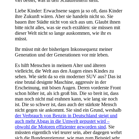
viel besser, was in den Schaufenstern steht.
Liebe Kinder: Erwachsene sagen ja so oft, dass Kinder
ihre Zukunft wären. Aber sie handeln nicht so. Sie
bauen ihre Städte nicht von sich aus um. Glaubt ihnen
bitte nicht alles, was sie euch erzählen: sie müssen mit
dieser Welt nicht so lange auskommen, wie ihr es
müsst.
Ihr müsst mit der bisherigen Inkonsequenz meiner
Generation und der Generationen vor mir leben.
Es hilft Menschen in meinem Alter und älteren
vielleicht, die Welt aus den Augen eines Kindes zu
sehen. Wie sieht da so ein moderner SUV aus? Das ist
eine brutal designte Maschine, aggressiv in der
Erscheinung, mit bösen Augen. Deren vorderste Front
schon höher ist, als ich groß bin. Die so breit ist, dass
man noch nicht mal erahnen kann, wie lang sie noch
ist. Die so schwer ist, dass auch der stärkste Mensch
nicht gegen sie ankommt. Sie sind ein Grund, weshalb
der Verbrauch von Benzin in Deutschland steigt und
auch mehr Abgas in die Umwelt gepustet wird –
obwohl die Motoren effizienter geworden sind
. Sie
müssten eigentlich viel teurer sein, aber dagegen wehrt
sich die Bundesregierung, wie man zum Beispiel sehr