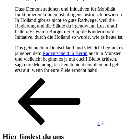
Dass Demonstrationen und Initiativen für Mobilität
funktionieren können, ist übrigens historisch bewiesen.
In Holland gibt es nicht so gute Radwege, weil die
Regierung und die Städte da irgendwann Lust drauf
hatten. Es waren Bürger der Stop de Kindermoord –
Initiative, durch die Holland so wurde, wie es heute ist.
Das geht auch in Deutschland und vielleicht beginnt es
ja neben dem
Radentscheid in Berlin
auch in Münster –
und vielleicht beginnt es ja mit euch! Bleibt kritisch,
sagt eure Meinung, lasst euch nicht einlullen und gebt
erst auf, wenn ihr eure Ziele erreicht habt!
Seitennummerierung
Vorherige
Seite
Seite
Seite
der
Beiträge
1
2
Hier findest du uns