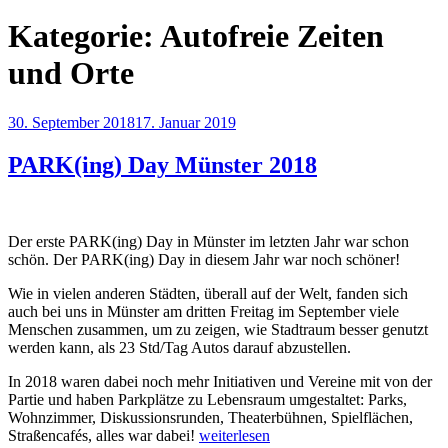
Kategorie:
Autofreie Zeiten
und Orte
Veröffentlicht
30. September 2018
17. Januar 2019
am
PARK(ing) Day Münster 2018
Der erste PARK(ing) Day in Münster im letzten Jahr war schon
schön. Der PARK(ing) Day in diesem Jahr war noch schöner!
Wie in vielen anderen Städten, überall auf der Welt, fanden sich
auch bei uns in Münster am dritten Freitag im September viele
Menschen zusammen, um zu zeigen, wie Stadtraum besser genutzt
werden kann, als 23 Std/Tag Autos darauf abzustellen.
In 2018 waren dabei noch mehr Initiativen und Vereine mit von der
Partie und haben Parkplätze zu Lebensraum umgestaltet: Parks,
Wohnzimmer, Diskussionsrunden, Theaterbühnen, Spielflächen,
„PARK(ing)
Straßencafés, alles war dabei!
weiterlesen