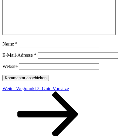
Name
*
E-Mail-Adresse
*
Website
Beitragsnavigation
Nächster
Weiter
Wegpunkt 2: Gute Vorsätze
Beitrag