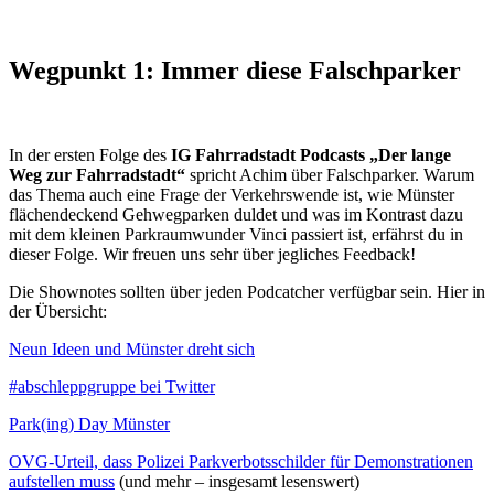
Wegpunkt 1: Immer diese Falschparker
Abonnieren:
RSS
/
Podcast.de
/
Apple Podcasts
/
Spotify
In der ersten Folge des
IG Fahrradstadt Podcasts „Der lange
Weg zur Fahrradstadt“
spricht Achim über Falschparker. Warum
das Thema auch eine Frage der Verkehrswende ist, wie Münster
flächendeckend Gehwegparken duldet und was im Kontrast dazu
mit dem kleinen Parkraumwunder Vinci passiert ist, erfährst du in
dieser Folge. Wir freuen uns sehr über jegliches Feedback!
Die Shownotes sollten über jeden Podcatcher verfügbar sein. Hier in
der Übersicht:
Neun Ideen und Münster dreht sich
#abschleppgruppe bei Twitter
Park(ing) Day Münster
OVG-Urteil, dass Polizei Parkverbotsschilder für Demonstrationen
aufstellen muss
(und mehr – insgesamt lesenswert)