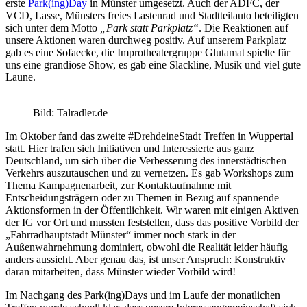
erste
Park(ing)Day
in Münster umgesetzt. Auch der ADFC, der
VCD, Lasse, Münsters freies Lastenrad und Stadtteilauto beteiligten
sich unter dem Motto
„Park statt Parkplatz“
. Die Reaktionen auf
unsere Aktionen waren durchweg positiv. Auf unserem Parkplatz
gab es eine Sofaecke, die Improtheatergruppe Glutamat spielte für
uns eine grandiose Show, es gab eine Slackline, Musik und viel gute
Laune.
Bild: Talradler.de
Im Oktober fand das zweite #DrehdeineStadt Treffen in Wuppertal
statt. Hier trafen sich Initiativen und Interessierte aus ganz
Deutschland, um sich über die Verbesserung des innerstädtischen
Verkehrs auszutauschen und zu vernetzen. Es gab Workshops zum
Thema Kampagnenarbeit, zur Kontaktaufnahme mit
Entscheidungsträgern oder zu Themen in Bezug auf spannende
Aktionsformen in der Öffentlichkeit. Wir waren mit einigen Aktiven
der IG vor Ort und mussten feststellen, dass das positive Vorbild der
„Fahrradhauptstadt Münster“ immer noch stark in der
Außenwahrnehmung dominiert, obwohl die Realität leider häufig
anders aussieht. Aber genau das, ist unser Anspruch: Konstruktiv
daran mitarbeiten, dass Münster wieder Vorbild wird!
Im Nachgang des Park(ing)Days und im Laufe der monatlichen