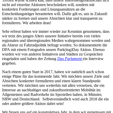
Treffen wurde schnell klar, dass unsere Interessengemeinschaft sich
nicht auf einzelne Aktionen beschränken will, sondern mit
konkreten Forderungen und Lösungsansätzen an die
Entscheidungsträger herantreten will. Dafür gilt es, uns in Zukunft
stärker zu formen und unsere Absichten klar und transparent zu
formulieren. Wir arbeiten dran!
Sehr erfreut haben wir immer wieder zur Kenntnis genommen, dass
wir trotz des jungen Alters unserer Initiative bereits von vielen
regionalen und überregionalen Medien wahrgenommen werden und
als Akteur zu Fahrradpolitik befragt werden. So dokumentierte die
DPA mit einem Fotografen unsere Park(ing)Day Aktion. Ebenso
wurden wir von anderen Initiativen und Städten zu Gesprächen
eingeladen und haben der Zeitung
Das Parlament
ein Interview
gegeben.
Nach einem guten Start in 2017, haben wir natürlich auch schon
einige Pläne für das kommende Jahr. Wir möchten unsere Ziele und
Absichten konkreter formulieren und einen klaren Standpunkt
vertreten. Wir möchten uns weiterhin mit allen vernetzen, die ein
Interesse an nachhaltiger und zukunftsorientierter Mobilität im
Allgemeinen und Radverkehr im Speziellen haben, in Münster,
NRW und Deutschland. Selbstverständlich wird auch 2018 die ein
oder andere größere Aktion dabei sein!
Wir freuen uns auf ein konstruktives Jahr, in dem wir gemeinsam mit